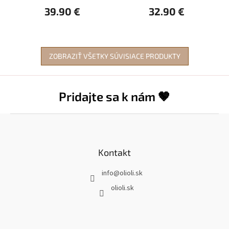
39.90 €
32.90 €
ZOBRAZIŤ VŠETKY SÚVISIACE PRODUKTY
Pridajte sa k nám 🤎
Z
á
p
ä
Kontakt
t
info
@
olioli.sk
i
e
olioli.sk