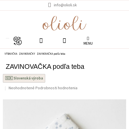
Prejsť
info@olioli.sk
na
obsah
EUR
VÝBAVIČKA
ZAVINOVAČKY
ZAVINOVAČKA podľa teba
ZAVINOVAČKA podľa teba
🇸🇰 Slovenská výroba
Priemerné
Neohodnotené
Podrobnosti hodnotenia
hodnotenie
produktu
je
0.0
z
5
hviezdičiek.