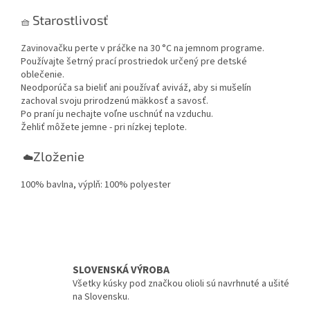
Starostlivosť
🧺
Zavinovačku perte v práčke na 30 °C na jemnom programe.
Používajte šetrný prací prostriedok určený pre detské
oblečenie.
Neodporúča sa bieliť ani používať aviváž, aby si mušelín
zachoval svoju prirodzenú mäkkosť a savosť.
Po praní ju nechajte voľne uschnúť na vzduchu.
Žehliť môžete jemne - pri nízkej teplote.
Zloženie
☁️
100% bavlna, výplň: 100% polyester
SLOVENSKÁ VÝROBA
Všetky kúsky pod značkou olioli sú navrhnuté a ušité
na Slovensku.