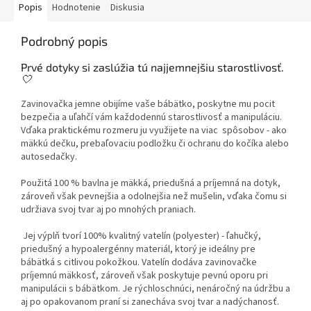
Popis
Hodnotenie
Diskusia
Podrobný popis
Prvé dotyky si zaslúžia tú najjemnejšiu starostlivosť.
🤍
Zavinovačka
jemne
obijíme vaše bábätko
, poskytne mu
pocit
bezpečia
a
uľahčí vám každodennú
starostlivosť
a
manipuláciu
.
Vďaka
praktickému rozmeru
ju využijete na viac spôsobov - ako
mäkkú dečku
,
prebaľovaciu podložku
či
ochranu do kočíka alebo
autosedačky
.
Použitá 100 % bavlna je mäkká, priedušná a príjemná na dotyk,
zároveň však pevnejšia a odolnejšia než mušelin, vďaka čomu si
udržiava svoj tvar aj po mnohých praniach.
Jej výplň tvorí 100% kvalitný vatelín (polyester) - ľahučký,
priedušný a hypoalergénny materiál, ktorý je ideálny pre
bábätká s citlivou pokožkou. Vatelín dodáva zavinovačke
príjemnú mäkkosť, zároveň však poskytuje pevnú oporu pri
manipulácii s bábätkom. Je rýchloschnúci, nenáročný na údržbu a
aj po opakovanom praní si zanecháva svoj tvar a nadýchanosť.