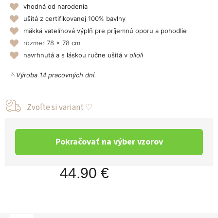
vhodná od narodenia
ušitá z certifikovanej 100% bavlny
mäkká vatelínová výplň pre príjemnú oporu a pohodlie
rozmer
78
x 78 cm
navrhnutá a s láskou ručne ušitá v
olioli
🪡Výroba 14 pracovných dní.
Pokračovať na výber vzorov
44.90 €
Jednotková
cena: