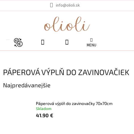
Prejsť
info@olioli.sk
na
obsah
EUR
PÁPEROVÁ VÝPLŇ DO ZAVINOVAČIEK
Najpredávanejšie
Páperová výplň do zavinovačky 70x70cm
Skladom
41.90 €