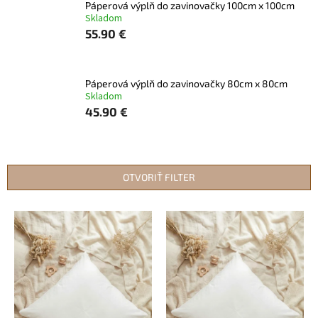
Páperová výplň do zavinovačky 100cm x 100cm
Skladom
55.90 €
Páperová výplň do zavinovačky 80cm x 80cm
Skladom
45.90 €
OTVORIŤ FILTER
V
ý
p
i
s
p
r