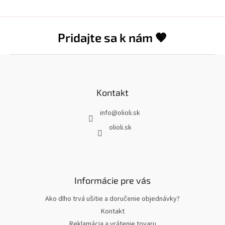
Pridajte sa k nám 🤎
Z
á
p
ä
Kontakt
t
info
@
olioli.sk
i
e
olioli.sk
Informácie pre vás
Ako dlho trvá ušitie a doručenie objednávky?
Kontakt
Reklamácia a vrátenie tovaru