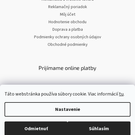
Reklamačný poriadok
Môj účet
Hodnotenie obchodu
Doprava a platba
Podmienky ochrany osobných údajov
Obchodné podmienky
Prijímame online platby
Táto webstránka používa súbory cookie. Viac informácií
tu
.
Nastavenie
Vytvoril Shoptet
Odmietnuť
Súhlasím
Copyright 2026
Olioli.sk
. Všetky práva vyhradené.