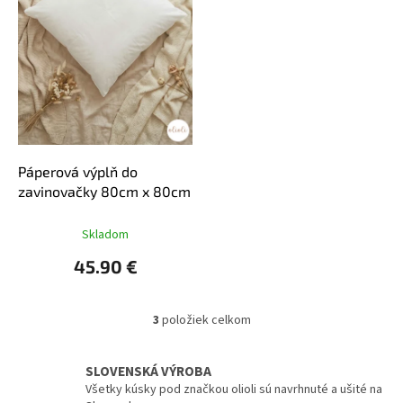
Páperová výplň do
zavinovačky 80cm x 80cm
Skladom
45.90 €
3
položiek celkom
O
v
l
SLOVENSKÁ VÝROBA
á
Všetky kúsky pod značkou olioli sú navrhnuté a ušité na
d