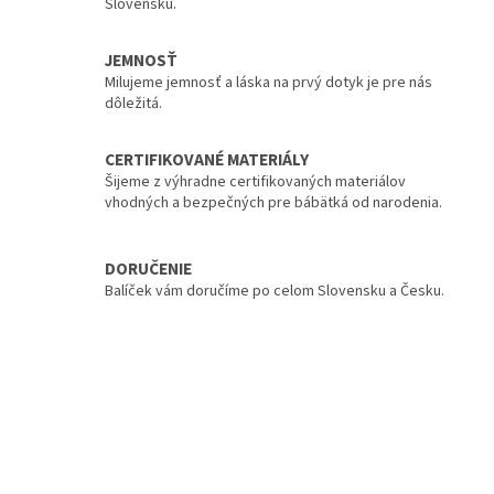
Slovensku.
a
c
i
JEMNOSŤ
e
Milujeme jemnosť a láska na prvý dotyk je pre nás
p
dôležitá.
r
v
k
CERTIFIKOVANÉ MATERIÁLY
y
Šijeme z výhradne certifikovaných materiálov
v
vhodných a bezpečných pre bábätká od narodenia.
ý
p
i
DORUČENIE
s
Balíček vám doručíme po celom Slovensku a Česku.
u