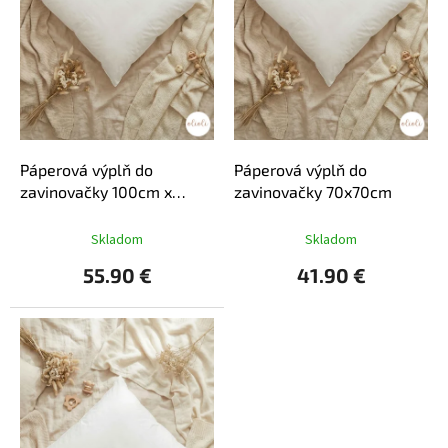
o
d
u
k
t
o
v
Páperová výplň do
Páperová výplň do
zavinovačky 100cm x
zavinovačky 70x70cm
100cm
Skladom
Skladom
55.90 €
41.90 €