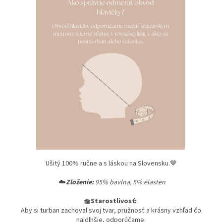
Ušitý 100% ručne a s láskou na Slovensku.🤎
☁️
Zloženie:
95% bavlna, 5% elasten
🧺Starostlivosť:
Aby si turban zachoval svoj tvar, pružnosť a krásny vzhľad čo
najdlhšie, odporúčame: