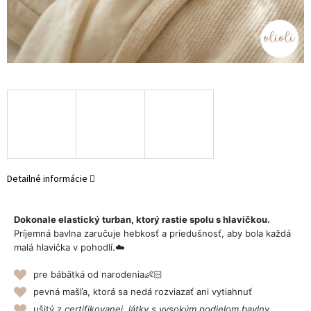
Detailné informácie
Dokonale elastický turban, ktorý rastie spolu s hlavičkou.
Príjemná bavlna zaručuje hebkosť a priedušnosť, aby bola každá
malá hlavička v pohodlí.☁️
pre bábätká od narodenia👶🏻
pevná mašľa, ktorá sa nedá rozviazať ani vytiahnuť
ušitý z
certifikovanej látky s vysokým podielom bavlny