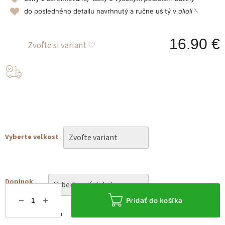
do posledného detailu navrhnutý a ručne ušitý v
olioli🪡
16.90 €
J
c
Vyberte veľkosť
Doplnok
Pridať do košíka
Možnosti doručenia