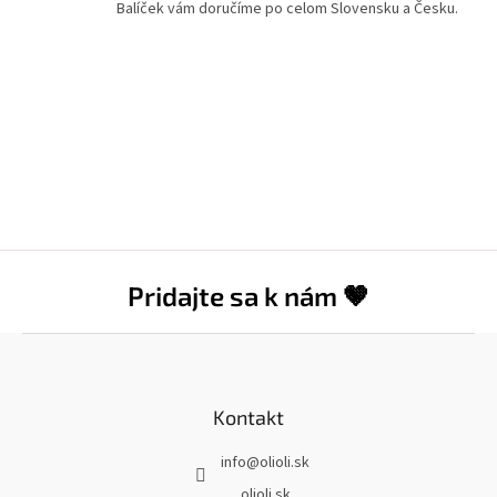
Balíček vám doručíme po celom Slovensku a Česku.
Pridajte sa k nám 🤎
Z
á
p
ä
Kontakt
t
info
@
olioli.sk
i
e
olioli.sk