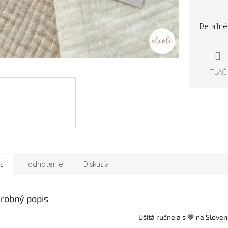
Detailné
TLAČ
s
Hodnotenie
Diskusia
robný popis
Ušitá ručne a s 🤎 na Sloven