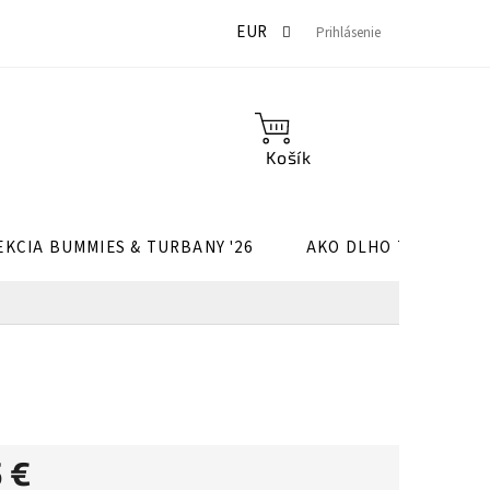
Môj účet
Hodnotenie obchodu
Doprava a platba
Po
EUR
Prihlásenie
NÁKUPNÝ
KOŠÍK
EKCIA BUMMIES & TURBANY '26
AKO DLHO TRVÁ UŠIT
 €