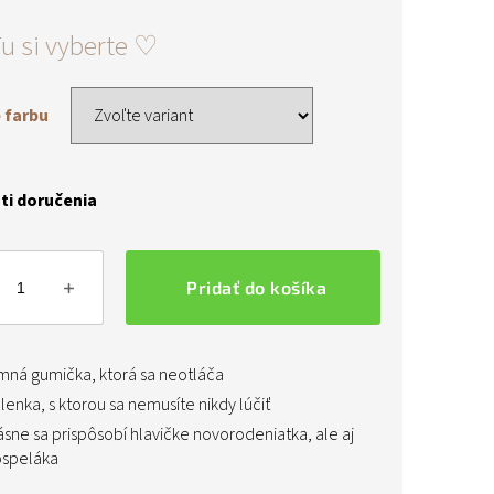
ová
 farbu
i doručenia
Pridať do košíka
mná gumička, ktorá sa neotláča
lenka, s ktorou sa nemusíte nikdy lúčiť
ásne sa prispôsobí hlavičke novorodeniatka, ale aj
speláka