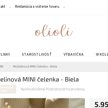
akt
Reklamácia a vrátenie tovaru
Reklamačný poriadok
PLNKY
STAROSTLIVOSŤ
VÝBAVIČKA
🌸KOL
INI
Mušelinová MINI čelenka - Biela
linová MINI čelenka - Biela
Slovenská
Priemerné
Neohodnotené
Podrobnosti hodnotenia
ýroba
hodnotenie
produktu
5.95
je