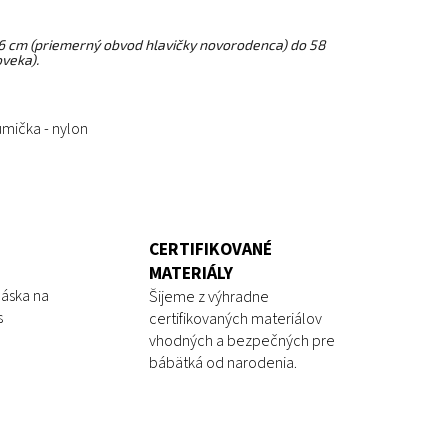
6 cm (priemerný obvod hlavičky novorodenca) do 58
veka).
umička - nylon
CERTIFIKOVANÉ
MATERIÁLY
láska na
Šijeme z výhradne
s
certifikovaných materiálov
vhodných a bezpečných pre
bábätká od narodenia.