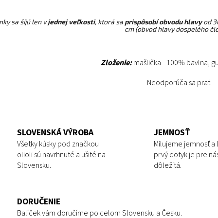
ky sa šijú len v
jednej veľkosti
, ktorá sa
prispôsobí obvodu hlavy
od 3
cm (obvod hlavy dospelého člo
Zloženie:
mašlička - 100% bavlna, g
Neodporúča sa prať.
SLOVENSKÁ VÝROBA
JEMNOSŤ
Všetky kúsky pod značkou
Milujeme jemnosť a 
olioli sú navrhnuté a ušité na
prvý dotyk je pre ná
Slovensku.
dôležitá.
DORUČENIE
Balíček vám doručíme po celom Slovensku a Česku.