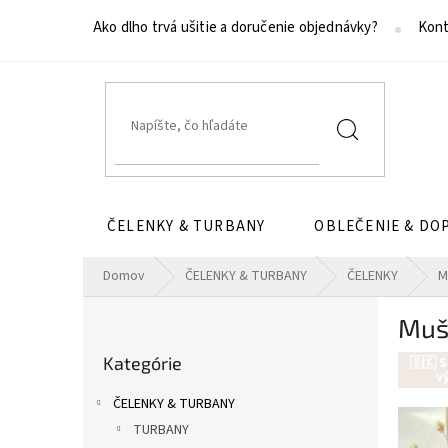
Prejsť
na
Ako dlho trvá ušitie a doručenie objednávky?
Kont
obsah
ČELENKY & TURBANY
OBLEČENIE & DO
Domov
ČELENKY & TURBANY
ČELENKY
M
B
Muše
o
Preskočiť
č
Kategórie
kategórie
🇸🇰 
n
v
ý
ČELENKY & TURBANY
p
TURBANY
a