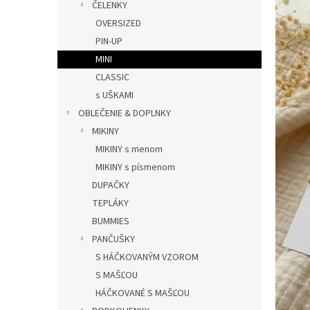
ČELENKY
n
e
OVERSIZED
l
PIN-UP
MINI
CLASSIC
s UŠKAMI
OBLEČENIE & DOPLNKY
MIKINY
MIKINY s menom
MIKINY s písmenom
DUPAČKY
TEPLÁKY
BUMMIES
PANČUŠKY
S HÁČKOVANÝM VZOROM
S MAŠĽOU
HÁČKOVANÉ S MAŠĽOU