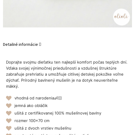
Detailné informácie
Doprajte svojmu dieťatku ten najlepší komfort počas teplých dní.
Vďaka svojej výnimočnej priedušnosti a vzdušnej štruktúre
zabraňuje prehriatiu a umožňuje citlivej detskej pokožke voľne
dýchať. Prírodný bavlnený mušelín je na dotyk neuveriteľne
mäkký.
vhodná od narodenia👶🏻
jemná ako obláčik
ušitá z certifikovanej 100% mušelínovej bavlny
rozmer 100x70 cm
ušitá z dvoch vrstiev mušelínu