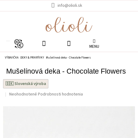
Prejsť
info@olioli.sk
na
obsah
EUR
VÝBAVIČKA
DEKY & PRIKRÝVKY
Mušelínová deka - Chocolate Flowers
Mušelínová deka - Chocolate Flowers
🇸🇰 Slovenská výroba
Priemerné
Neohodnotené
Podrobnosti hodnotenia
hodnotenie
produktu
je
0.0
z
5
hviezdičiek.