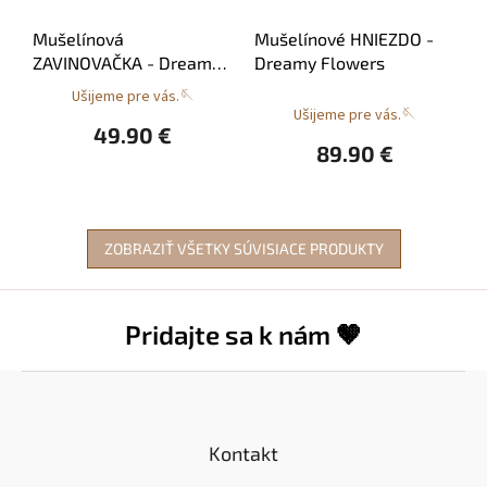
Mušelínová
Mušelínové HNIEZDO -
ZAVINOVAČKA - Dreamy
Dreamy Flowers
Flowers
Ušijeme pre vás.🪡
Priemerné
Ušijeme pre vás.🪡
hodnotenie
49.90 €
produktu
89.90 €
je
5.0
z
5
hviezdičiek.
ZOBRAZIŤ VŠETKY SÚVISIACE PRODUKTY
Pridajte sa k nám 🤎
Z
á
p
ä
Kontakt
t