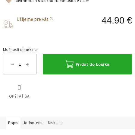
navrhnutá a s láskou ručne ušitá v
olioli
44.90 €
Ušijeme pre vás.🪡
J
c
Možnosti doručenia
Pridať do košíka
OPÝTAŤ SA
Popis
Hodnotenie
Diskusia