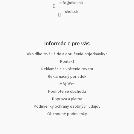
info
@
olioli.sk
i
e
olioli.sk
Informácie pre vás
Ako dlho trvá ušitie a doručenie objednávky?
Kontakt
Reklamácia a vrátenie tovaru
Reklamačný poriadok
Môj účet
Hodnotenie obchodu
Doprava a platba
Podmienky ochrany osobných údajov
Obchodné podmienky