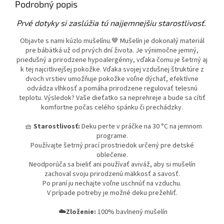
Podrobný popis
Prvé dotyky si zaslúžia tú najjemnejšiu starostlivosť.
Objavte s nami kúzlo mušelínu.🤎 Mušelín je dokonalý materiál
pre bábätká už od prvých dní života. Je výnimočne jemný,
priedušný a prirodzene hypoalergénny, vďaka čomu je šetrný aj
k tej najcitlivejšej pokožke. Vďaka svojej vzdušnej štruktúre z
dvoch vrstiev umožňuje pokožke voľne dýchať, efektívne
odvádza vlhkosť a pomáha prirodzene regulovať telesnú
teplotu. Výsledok? Vaše dieťatko sa neprehreje a bude sa cítiť
komfortne počas celého spánku či prechádzky.
🧺
Starostlivosť:
Deku perte v práčke na 30 °C na jemnom
programe.
Používajte šetrný prací prostriedok určený pre detské
oblečenie.
Neodporúča sa bieliť ani používať aviváž, aby si mušelín
zachoval svoju prirodzenú mäkkosť a savosť.
Po praní ju nechajte voľne uschnúť na vzduchu.
V prípade potreby je možné deku prežehliť.
☁️
Zloženie:
100% bavlnený mušelín