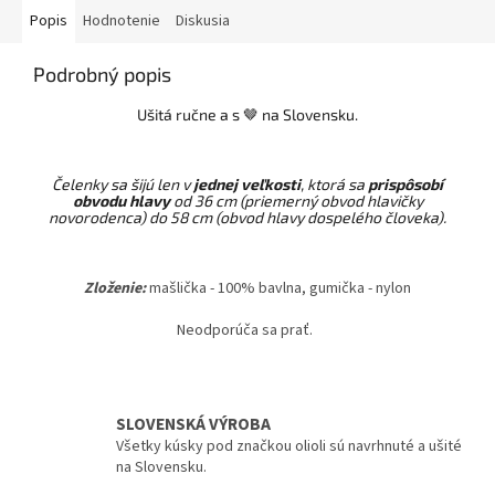
Popis
Hodnotenie
Diskusia
Podrobný popis
Ušitá ručne a s 🤎 na Slovensku.
Čelenky sa šijú len v
jednej veľkosti
, ktorá sa
prispôsobí
obvodu hlavy
od 36 cm (priemerný obvod hlavičky
novorodenca) do 58 cm (obvod hlavy dospelého človeka).
Zloženie:
mašlička - 100% bavlna, gumička - nylon
Neodporúča sa prať.
SLOVENSKÁ VÝROBA
Všetky kúsky pod značkou olioli sú navrhnuté a ušité
na Slovensku.