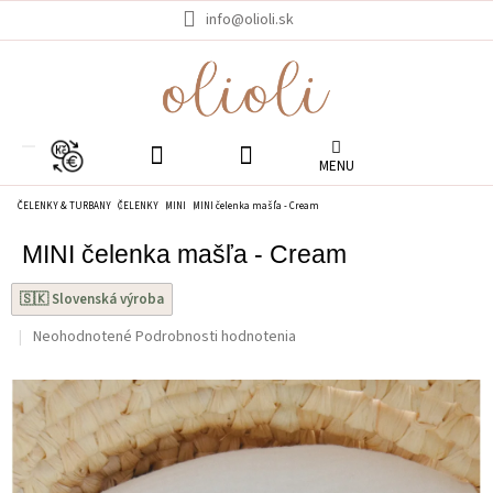
Prejsť
info@olioli.sk
na
obsah
EUR
ČELENKY & TURBANY
ČELENKY
MINI
MINI čelenka mašľa - Cream
MINI čelenka mašľa - Cream
🇸🇰 Slovenská výroba
Priemerné
Neohodnotené
Podrobnosti hodnotenia
hodnotenie
produktu
je
0.0
z
5
hviezdičiek.