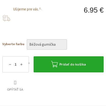
6.95 €
Ušijeme pre vás.🪡
J
c
Vyberte farbu
Možnosti doručenia
Pridať do košíka
OPÝTAŤ SA