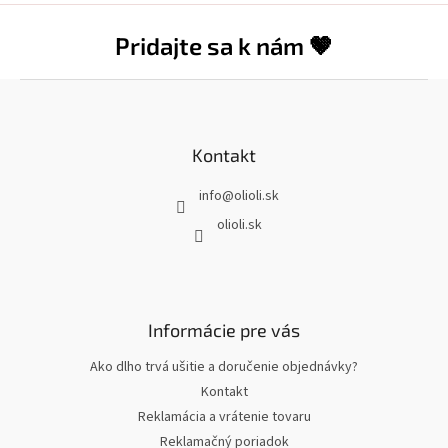
Pridajte sa k nám 🤎
Z
á
p
ä
Kontakt
t
info
@
olioli.sk
i
e
olioli.sk
Informácie pre vás
Ako dlho trvá ušitie a doručenie objednávky?
Kontakt
Reklamácia a vrátenie tovaru
Reklamačný poriadok