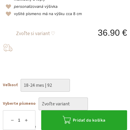
personalizovaná
výšivka
vyšité písmeno má na výšku cca 8 cm
36.90 €
J
c
Veľkosť
Vyberte písmeno
Pridať do košíka
Možnosti doručenia