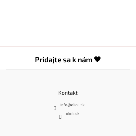
Pridajte sa k nám 🤎
Z
á
p
ä
Kontakt
t
info
@
olioli.sk
i
e
olioli.sk