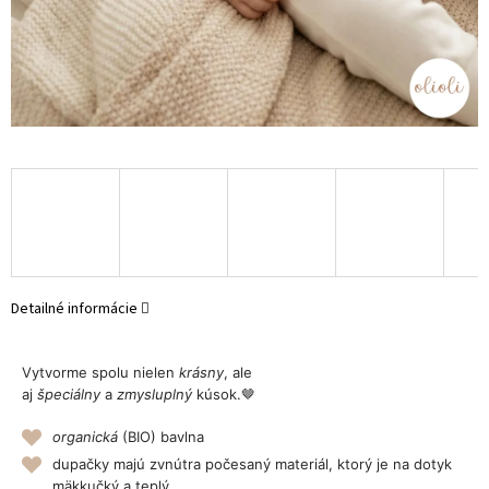
Detailné informácie
Vytvorme spolu nielen
krásny
, ale
aj
špeciálny
a
zmysluplný
kúsok.🤎
organická
(BIO) bavlna
dupačky majú zvnútra počesaný materiál, ktorý je na dotyk
mäkkučký a teplý