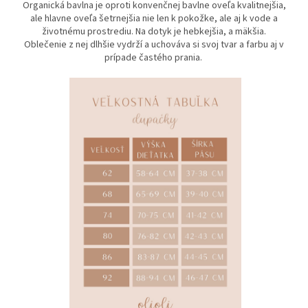
Organická bavlna je oproti konvenčnej bavlne oveľa kvalitnejšia,
ale hlavne oveľa šetrnejšia nie len k pokožke, ale aj k vode a
životnému prostrediu. Na dotyk je hebkejšia, a mäkšia.
Oblečenie z nej dlhšie vydrží a uchováva si svoj tvar a farbu aj v
prípade častého prania.