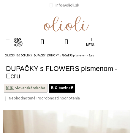
Prejsť
info@olioli.sk
na
obsah
EUR
OBLEČENIE & DOPLNKY
DUPAČKY
DUPAČKY s FLOWERS písmenom - Ecru
DUPAČKY s FLOWERS písmenom -
Ecru
BIO bavlna♥︎
🇸🇰 Slovenská výroba
Priemerné
Neohodnotené
Podrobnosti hodnotenia
hodnotenie
produktu
je
0.0
z
5