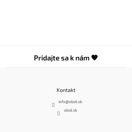
Pridajte sa k nám 🤎
Z
á
p
ä
Kontakt
t
info
@
olioli.sk
i
e
olioli.sk