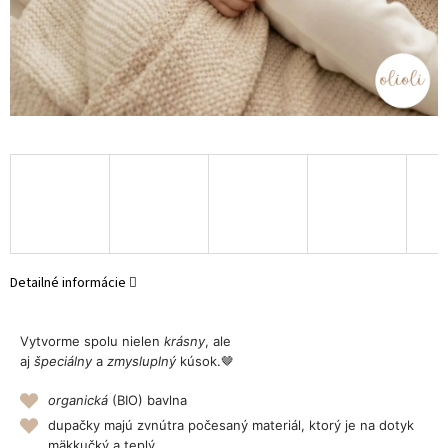
Detailné informácie
Vytvorme spolu nielen
krásny
, ale
aj
špeciálny
a
zmysluplný
kúsok.🤎
organická
(BIO) bavlna
dupačky majú zvnútra počesaný materiál, ktorý je na dotyk
mäkkučký a teplý