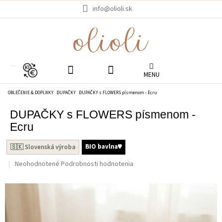
Prejsť
info@olioli.sk
na
obsah
EUR
OBLEČENIE & DOPLNKY
DUPAČKY
DUPAČKY s FLOWERS písmenom - Ecru
DUPAČKY s FLOWERS písmenom -
Ecru
BIO bavlna♥︎
🇸🇰 Slovenská výroba
Priemerné
Neohodnotené
Podrobnosti hodnotenia
hodnotenie
produktu
je
0.0
z
5