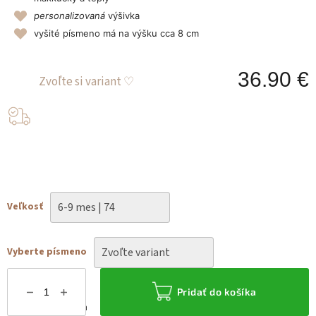
personalizovaná
výšivka
vyšité písmeno má na výšku cca 8 cm
36.90 €
J
c
Veľkosť
Vyberte písmeno
Pridať do košíka
Možnosti doručenia