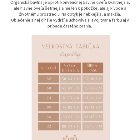
Organická bavlna je oproti konvenčnej bavlne oveľa kvalitnejšia,
ale hlavne oveľa šetrnejšia nie len k pokožke, ale aj k vode a
životnému prostrediu. Na dotyk je hebkejšia, a mäkšia.
Oblečenie z nej dlhšie vydrží a uchováva si svoj tvar a farbu aj v
prípade častého prania.