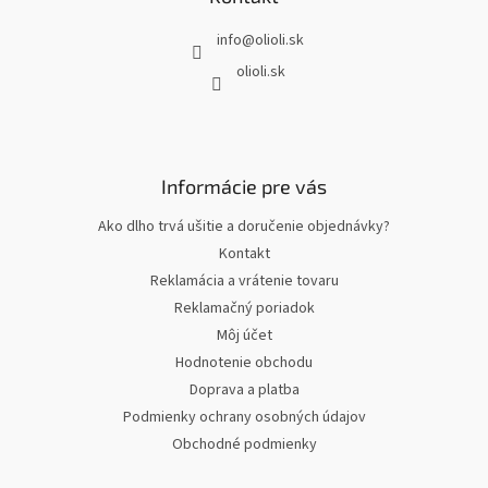
t
info
@
olioli.sk
i
e
olioli.sk
Informácie pre vás
Ako dlho trvá ušitie a doručenie objednávky?
Kontakt
Reklamácia a vrátenie tovaru
Reklamačný poriadok
Môj účet
Hodnotenie obchodu
Doprava a platba
Podmienky ochrany osobných údajov
Obchodné podmienky