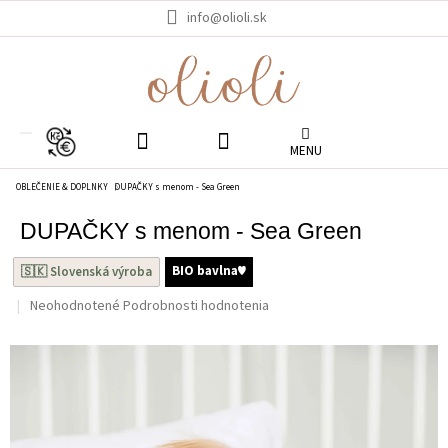
Prejsť
info@olioli.sk
na
obsah
EUR
OBLEČENIE & DOPLNKY
DUPAČKY s menom - Sea Green
DUPAČKY s menom - Sea Green
BIO bavlna♥︎
🇸🇰 Slovenská výroba
Priemerné
Neohodnotené
Podrobnosti hodnotenia
hodnotenie
produktu
je
0.0
z
5
hviezdičiek.