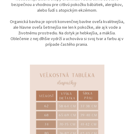
bezpečnou a vhodnou pre citlivú pokožku bábätiek, alergikov,
alebo ľudí s atopickým ekzémom.
Organická bavlna je oproti konvenčnej bavlne oveľa kvalitnejšia,
ale hlavne oveľa šetrnejšia nie len k pokožke, ale aj k vode a
životnému prostrediu. Na dotyk je hebkejšia, a mäkšia.
Oblečenie z nej dlhšie vydrží a uchováva si svoj tvar a farbu aj v
prípade častého prania.