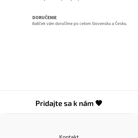
DORUČENIE
Balíček vám doručíme po celom Slovensku a Česku.
Pridajte sa k nám 🤎
Z
á
p
ä
Kontakt