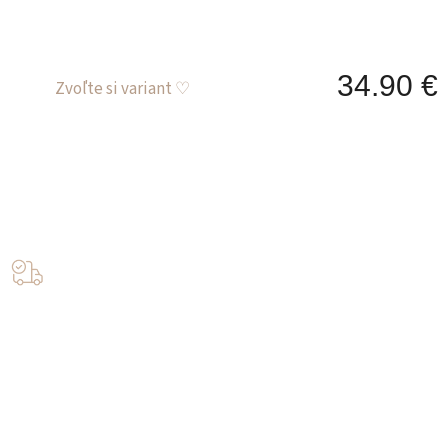
34.90 €
J
c