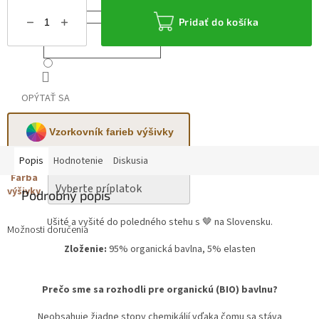
Pridať do košíka
OPÝTAŤ SA
Vzorkovník farieb výšivky
Popis
Hodnotenie
Diskusia
Farba
výšivky
Podrobný popis
Ušité a vyšité do poledného stehu s 🤎 na Slovensku.
Možnosti doručenia
Zloženie:
95% organická bavlna, 5% elasten
Prečo sme sa rozhodli pre organickú (BIO) bavlnu?
Neobsahuje žiadne stopy chemikálií vďaka čomu sa stáva