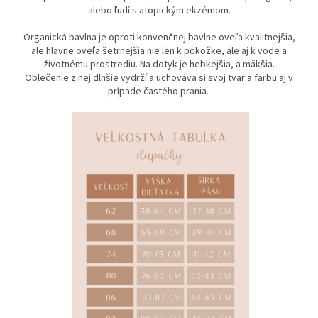
alebo ľudí s atopickým ekzémom.
Organická bavlna je oproti konvenčnej bavlne oveľa kvalitnejšia,
ale hlavne oveľa šetrnejšia nie len k pokožke, ale aj k vode a
životnému prostrediu. Na dotyk je hebkejšia, a mäkšia.
Oblečenie z nej dlhšie vydrží a uchováva si svoj tvar a farbu aj v
prípade častého prania.