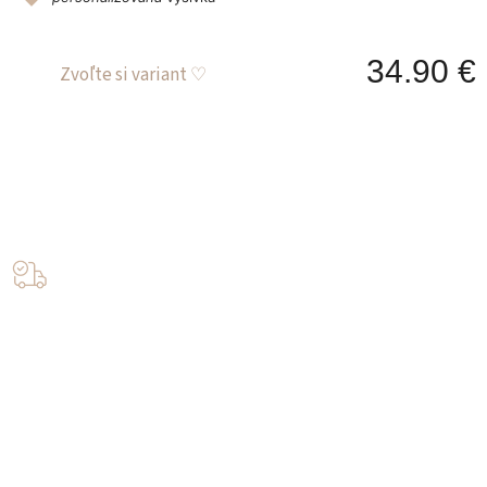
34.90 €
J
c