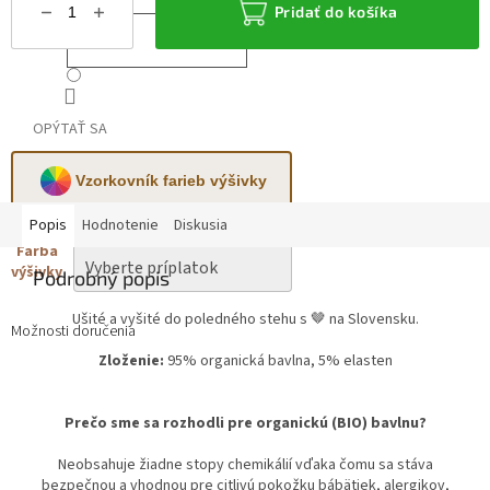
Pridať do košíka
OPÝTAŤ SA
Vzorkovník farieb výšivky
Popis
Hodnotenie
Diskusia
Farba
výšivky
Podrobný popis
Ušité a vyšité do poledného stehu s 🤎 na Slovensku.
Možnosti doručenia
Zloženie:
95% organická bavlna, 5% elasten
Prečo sme sa rozhodli pre organickú (BIO) bavlnu?
Neobsahuje žiadne stopy chemikálií vďaka čomu sa stáva
bezpečnou a vhodnou pre citlivú pokožku bábätiek, alergikov,