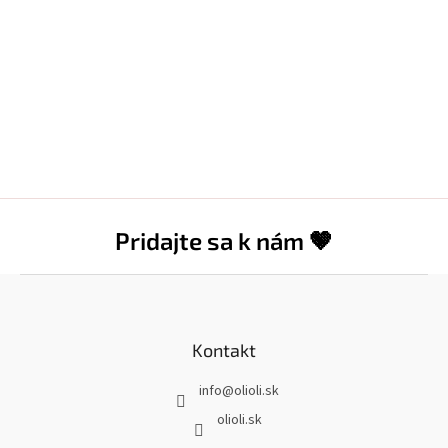
Pridajte sa k nám 🤎
Z
á
p
ä
Kontakt
t
info
@
olioli.sk
i
e
olioli.sk