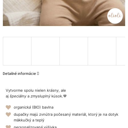
Detailné informácie
Vytvorme spolu nielen
krásny
, ale
aj
špeciálny
a
zmysluplný
kúsok.🤎
organická
(BIO) bavlna
dupačky majú zvnútra počesaný materiál, ktorý je na dotyk
mäkkučký a teplý
personalizovaná
výšivka