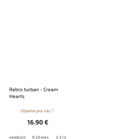
Rebro turban - Cream
Hearts
Ušijeme pre vás.🪡
16.90 €
newborn
9-24 mes.
2-3 roky
3-5 rokov