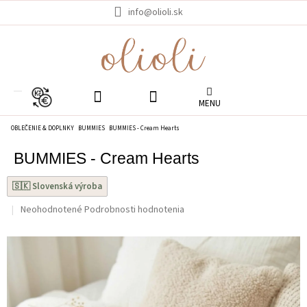
Prejsť
info@olioli.sk
na
obsah
EUR
OBLEČENIE & DOPLNKY
BUMMIES
BUMMIES - Cream Hearts
BUMMIES - Cream Hearts
🇸🇰 Slovenská výroba
Priemerné
Neohodnotené
Podrobnosti hodnotenia
hodnotenie
produktu
je
0.0
z
5
hviezdičiek.