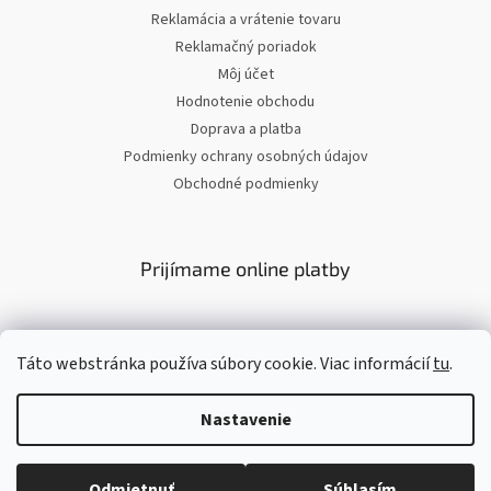
Reklamácia a vrátenie tovaru
Reklamačný poriadok
Môj účet
Hodnotenie obchodu
Doprava a platba
Podmienky ochrany osobných údajov
Obchodné podmienky
Prijímame online platby
Táto webstránka používa súbory cookie. Viac informácií
tu
.
Nastavenie
Vytvoril Shoptet
Copyright 2026
Olioli.sk
. Všetky práva vyhradené.
Odmietnuť
Súhlasím