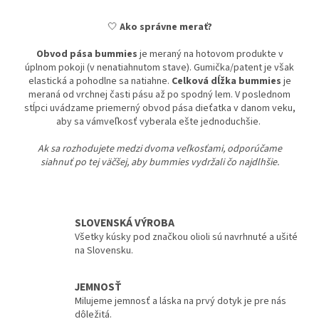
🤍
Ako správne merať?
Obvod pása bummies
je meraný na hotovom produkte v
úplnom pokoji (v nenatiahnutom stave). Gumička/patent je však
elastická a pohodlne sa natiahne.
Celková dĺžka bummies
je
meraná od vrchnej časti pásu až po spodný lem. V poslednom
stĺpci uvádzame priemerný obvod pása dieťatka v danom veku,
aby sa vámveľkosť vyberala ešte jednoduchšie.
Ak sa rozhodujete medzi dvoma veľkosťami, odporúčame
siahnuť po tej väčšej, aby bummies vydržali čo najdlhšie.
SLOVENSKÁ VÝROBA
Všetky kúsky pod značkou olioli sú navrhnuté a ušité
na Slovensku.
JEMNOSŤ
Milujeme jemnosť a láska na prvý dotyk je pre nás
dôležitá.