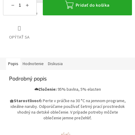
Pridať do košíka
Možnosti doručenia
OPÝTAŤ SA
Popis
Hodnotenie
Diskusia
Podrobný popis
☁️
Zloženie:
95% bavlna, 5% elasten
🧺Starostlivosť:
Perte v práčke na 30 °C na jemnom programe,
ideálne naruby. Odporúčame používať šetrný prací prostriedok
vhodný na detské oblečenie. V prípade potreby môžete
oblečenie jemne prežehliť.