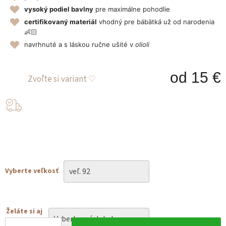
vysoký podiel bavlny
pre maximálne pohodlie
certifikovaný materiál
vhodný pre bábätká už od narodenia
👶🏻
navrhnuté a s láskou ručne ušité v
olioli
od
15 €
J
c
Vyberte veľkosť
Želáte si aj
čelenku?