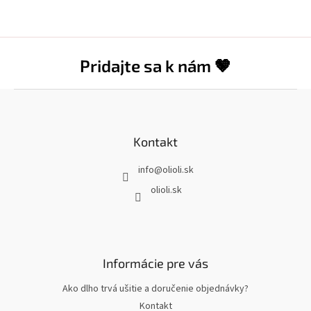
Pridajte sa k nám 🤎
Z
á
p
ä
Kontakt
t
info
@
olioli.sk
i
e
olioli.sk
Informácie pre vás
Ako dlho trvá ušitie a doručenie objednávky?
Kontakt