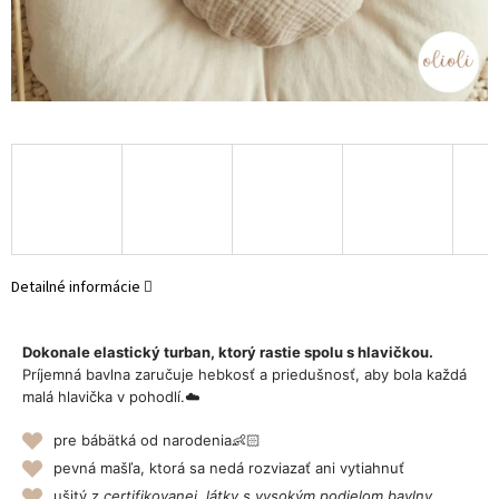
Detailné informácie
Dokonale elastický turban, ktorý rastie spolu s hlavičkou.
Príjemná bavlna zaručuje hebkosť a priedušnosť, aby bola každá
malá hlavička v pohodlí.☁️
pre bábätká od narodenia👶🏻
pevná mašľa, ktorá sa nedá rozviazať ani vytiahnuť
ušitý z
certifikovanej látky s vysokým podielom bavlny