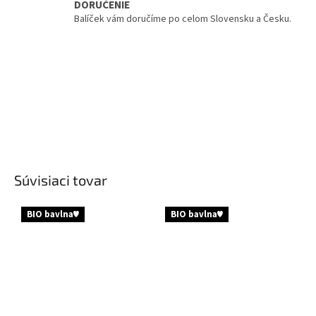
DORUČENIE
Balíček vám doručíme po celom Slovensku a Česku.
Súvisiaci tovar
BIO bavlna♥︎
BIO bavlna♥︎