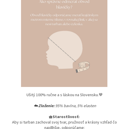
Ušitý 100% ručne a s láskou na Slovensku.🤎
☁️
Zloženie:
95% bavlna, 5% elasten
🧺Starostlivosť:
Aby si turban zachoval svoj tvar, pružnosť a krásny vzhľad čo
najdlhšie, odporúčame: