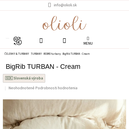
Prejsť
info@olioli.sk
na
obsah
EUR
ČELENKY & TURBANY
TURBANY
REBRO turbany
BigRib TURBAN - Cream
BigRib TURBAN - Cream
🇸🇰 Slovenská výroba
Priemerné
Neohodnotené
Podrobnosti hodnotenia
hodnotenie
produktu
je
0.0
z
5
hviezdičiek.