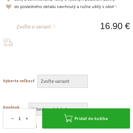
do posledného detailu navrhnutý a ručne ušitý v
olioli🪡
16.90 €
J
c
Vyberte veľkosť
Doplnok
Pridať do košíka
Možnosti doručenia