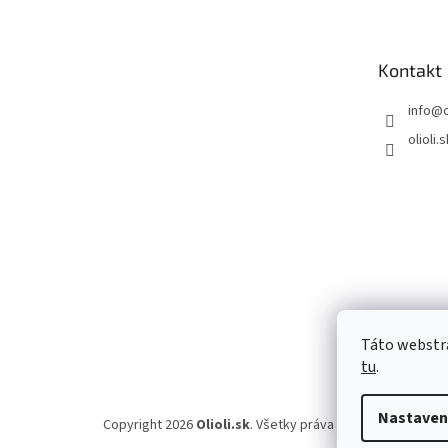
p
ä
t
Kontakt
i
e
info
@
o
olioli.s
Táto webstrá
tu
.
Nastaven
Copyright 2026
Olioli.sk
. Všetky práva vyhradené.