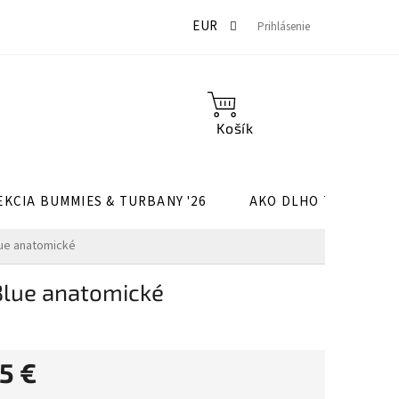
Môj účet
Hodnotenie obchodu
Doprava a platba
Po
EUR
Prihlásenie
NÁKUPNÝ
KOŠÍK
EKCIA BUMMIES & TURBANY '26
AKO DLHO TRVÁ UŠIT
lue anatomické
Blue anatomické
5 €