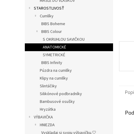
MAŠLE DO VLÁSKOV
STAROSTLIVOSŤ
Cumlíky
BIBS Boheme
BIBS Colour
S OKRUHLOU SAVIČKOU
ANATOMICKÉ
SYMETRICKÉ
BIBS Infinity
Púzdra na cumlíky
Klipy na cumlíky
Slintáčiky
Popi
Silikónové podbradníky
Bambusové osušky
Hryzátka
Pod
VÝBAVIČKA
HNIEZDA
Vyskladaj si svoju výbavičku.🤍