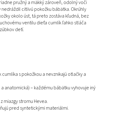
riadne pružný a mäkký zároveň, odolný voči
y nedráždil citlivú pokožku bábätka. Okrúhly
ožky okolo úst, tá preto zostáva kľudná, bez
hovému ventilu dieťa cumlík ľahko stláča
zúbkov detí.
 cumlíka s pokožkou a nevznikajú otlačky a
ká a anatomická) – každému bábätku vyhovuje iný
 z miazgy stromu Hevea.
ujú pred syntetickými materiálmi.