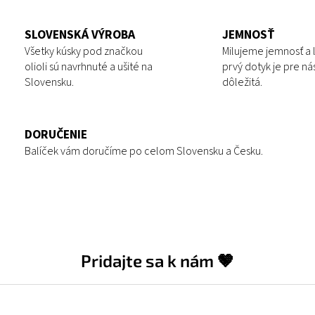
SLOVENSKÁ VÝROBA
JEMNOSŤ
Všetky kúsky pod značkou
Milujeme jemnosť a 
olioli sú navrhnuté a ušité na
prvý dotyk je pre ná
Slovensku.
dôležitá.
DORUČENIE
Balíček vám doručíme po celom Slovensku a Česku.
Pridajte sa k nám 🤎