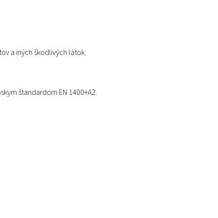
tov a iných škodlivých látok.
ópskym štandardom EN 1400+A2.