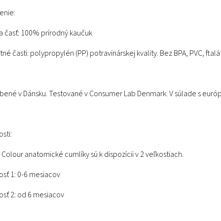
enie:
a časť: 100% prírodný kaučuk
tné časti: polypropylén (PP) potravinárskej kvality. Bez BPA, PVC, ftalá
bené v Dánsku. Testované v Consumer Lab Denmark. V súlade s eur
sti:
 Colour anatomické cumlíky sú k dispozícii v 2 veľkostiach.
osť 1: 0-6 mesiacov
osť 2: od 6 mesiacov