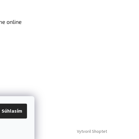
me online
Súhlasím
Vytvoril Shoptet