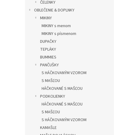
0.0
ČELENKY
n
z
e
OBLEČENIE & DOPLNKY
5
l
MIKINY
hviezdič
MIKINY s menom
MIKINY s písmenom
DUPAČKY
TEPLÁKY
BUMMIES
PANČUŠKY
S HÁČKOVANÝM VZOROM
S MAŠĽOU
HÁČKOVANÉ S MAŠĽOU
PODKOLIENKY
HÁČKOVANÉ S MAŠĽOU
S MAŠĽOU
S HÁČKOVANÝM VZOROM
KAMAŠLE