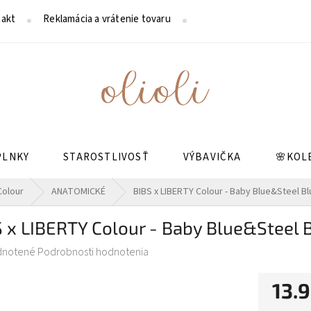
akt
Reklamácia a vrátenie tovaru
Reklamačný poriadok
PLNKY
STAROSTLIVOSŤ
VÝBAVIČKA
🌸KOL
Colour
ANATOMICKÉ
BIBS x LIBERTY Colour - Baby Blue&Steel B
 x LIBERTY Colour - Baby Blue&Steel 
rné
dnotené
Podrobnosti hodnotenia
enie
tu
13.9