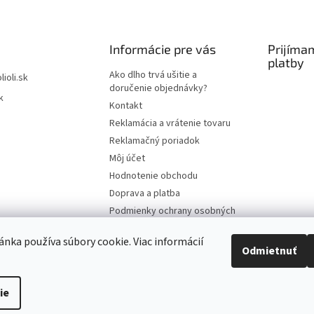
Informácie pre vás
Prijíma
platby
Ako dlho trvá ušitie a
lioli.sk
doručenie objednávky?
k
Kontakt
Reklamácia a vrátenie tovaru
Reklamačný poriadok
Môj účet
Hodnotenie obchodu
Doprava a platba
Podmienky ochrany osobných
údajov
nka používa súbory cookie. Viac informácií
Obchodné podmienky
Odmietnuť
ie