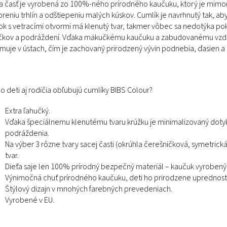
a časť je vyrobená zo 100%-ného prírodného kaučuku, ktorý je mimo
oreniu trhlín a odštiepeniu malých kúskov. Cumlík je navrhnutý tak, ab
ok s vetracími otvormi má klenutý tvar, takmer vôbec sa nedotýka pok
čkov a podráždení. Vďaka mäkučkému kaučuku a zabudovanému vzduc
rmuje v ústach, čím je zachovaný prirodzený vývin podnebia, ďasien a 
o deti aj rodičia obľubujú cumlíky BIBS Colour?
Extra ľahučký.
Vďaka špeciálnemu klenutému tvaru krúžku je minimalizovaný dotyk
podráždenia.
Na výber 3 rôzne tvary sacej časti (okrúhla čerešničková, symetric
tvar.
Dieťa saje len 100% prírodný bezpečný materiál – kaučuk vyrobený
Výnimočná chuť prírodného kaučuku, deti ho prirodzene uprednostň
Štýlový dizajn v mnohých farebných prevedeniach.
Vyrobené v EU.