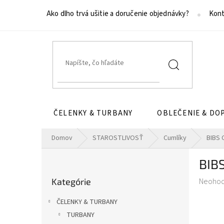
Prejsť
na
Ako dlho trvá ušitie a doručenie objednávky?
Kont
obsah
ČELENKY & TURBANY
OBLEČENIE & DO
Domov
STAROSTLIVOSŤ
Cumlíky
BIBS 
B
BIBS
o
Preskočiť
č
Prieme
Kategórie
Neoho
kategórie
n
hodnot
ý
ČELENKY & TURBANY
produk
p
je
TURBANY
a