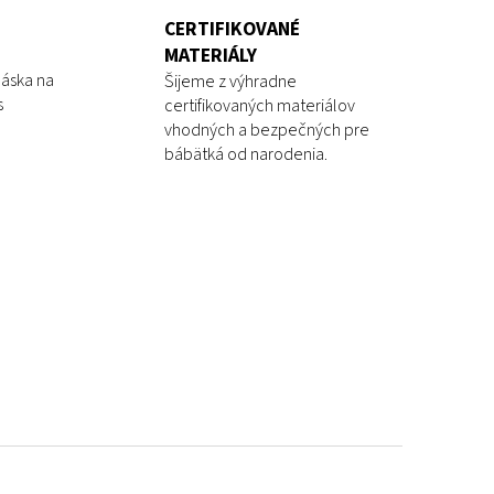
CERTIFIKOVANÉ
MATERIÁLY
láska na
Šijeme z výhradne
s
certifikovaných materiálov
vhodných a bezpečných pre
bábätká od narodenia.