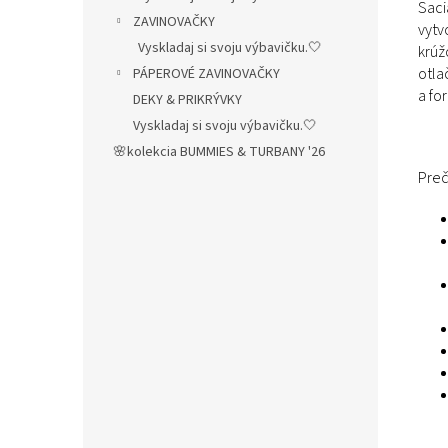
Saci
ZAVINOVAČKY
vytv
Vyskladaj si svoju výbavičku.🤍
krúž
otla
PÁPEROVÉ ZAVINOVAČKY
a fo
DEKY & PRIKRÝVKY
Vyskladaj si svoju výbavičku.🤍
🌸kolekcia BUMMIES & TURBANY '26
Preč