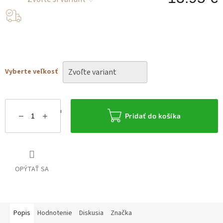
J
c
Vyberte veľkosť
Možnosti doručenia
Pridať do košíka
OPÝTAŤ SA
Popis
Hodnotenie
Diskusia
Značka