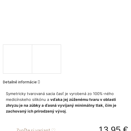
Detailné informácie
Symetricky tvarovaná sacia časť je vyrobená zo 100%-ného
medicínskeho silikónu a
vďaka jej zúženému tvaru v oblasti
zhryzu je na zúbky a ďasná vyvíjaný minimálny tlak, čím je
zachovaný ich prirodzený vývoj
.
13.95 €