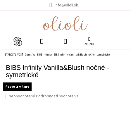
Prejsť
info@olioli.sk
na
obsah
EUR
STAROSTLIVOSŤ
Cumlíky
BIBS Infinity
BIBS Infinity Vanilla&Blush nočné - symetrické
BIBS Infinity Vanilla&Blush nočné -
symetrické
⭐️svieti v tme
Priemerné
Neohodnotené
Podrobnosti hodnotenia
hodnotenie
produktu
je
0.0
z
5