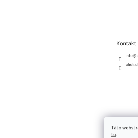
Z
á
p
ä
t
Kontakt
i
e
info
@
o
olioli.s
Táto webstrá
tu
.