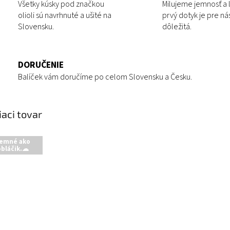
Všetky kúsky pod značkou
Milujeme jemnosť a 
olioli sú navrhnuté a ušité na
prvý dotyk je pre ná
Slovensku.
dôležitá.
DORUČENIE
Balíček vám doručíme po celom Slovensku a Česku.
iaci tovar
emné ako
bláčik.☁︎