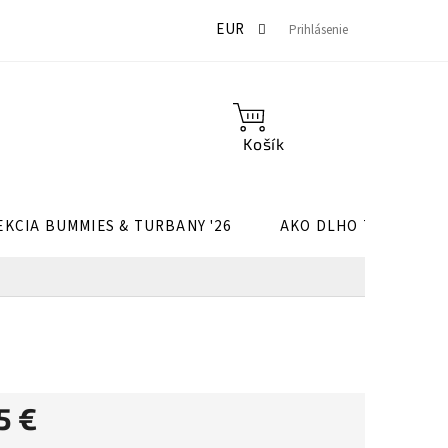
Môj účet
Hodnotenie obchodu
Doprava a platba
Po
EUR
Prihlásenie
NÁKUPNÝ
KOŠÍK
EKCIA BUMMIES & TURBANY '26
AKO DLHO TRVÁ UŠIT
5 €