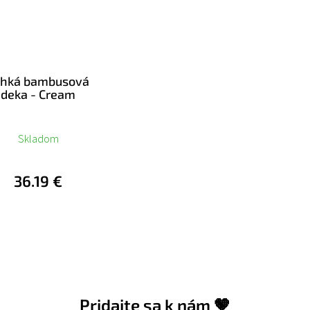
ahká bambusová
deka - Cream
Skladom
36.19 €
Pridajte sa k nám 🤎