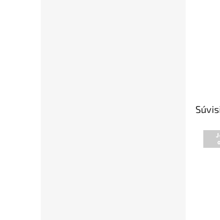
Súvis
J
o