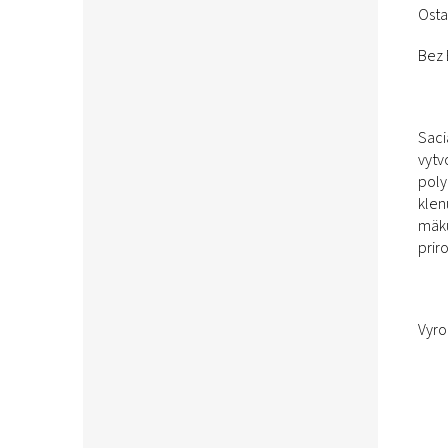
Osta
Bez 
Saci
vytv
poly
klen
mäku
prir
Vyro