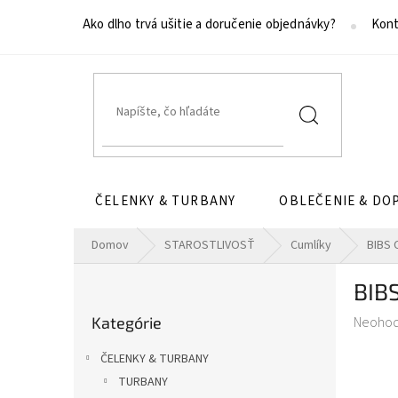
Prejsť
na
Ako dlho trvá ušitie a doručenie objednávky?
Kont
obsah
ČELENKY & TURBANY
OBLEČENIE & DO
Domov
STAROSTLIVOSŤ
Cumlíky
BIBS 
B
BIB
o
Preskočiť
č
Prieme
Kategórie
Neoho
kategórie
n
hodnot
ý
ČELENKY & TURBANY
produk
p
je
TURBANY
a