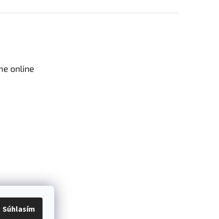
me online
Súhlasím