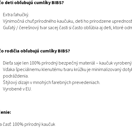
o deti obľubujú cumlíky BIBS?
Extra ľahučký.
Výnimočná chuť prírodného kaučuku, deti ho prirodzene uprednostňu
Guľatý / čerešnový tvar sacej časti si často obľúbia aj deti, ktoré od
o rodičia obľubujú cumlíky BIBS?
Dieťa saje len 100% prírodný bezpečný materiál – kaučuk vyrobený
Vďaka špeciálnemu klenutému tvaru krúžku je minimalizovaný dotyk
podráždenia.
Štýlový dizajn v mnohých farebných prevedeniach.
Vyrobené v EU.
enie:
a časť: 100% prírodný kaučuk