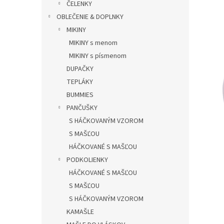
0.0
ČELENKY
n
z
e
OBLEČENIE & DOPLNKY
5
l
MIKINY
hviezdič
MIKINY s menom
MIKINY s písmenom
DUPAČKY
TEPLÁKY
BUMMIES
PANČUŠKY
S HÁČKOVANÝM VZOROM
S MAŠĽOU
HÁČKOVANÉ S MAŠĽOU
PODKOLIENKY
HÁČKOVANÉ S MAŠĽOU
S MAŠĽOU
S HÁČKOVANÝM VZOROM
KAMAŠLE