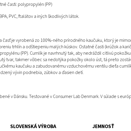
tné časti: polypropylén (PP)
BPA, PVC, ftalátov a iných škodlivých látok.
a časť je vyrobená zo 100%-ného prírodného kaučuku, ktorý je mimor
oreniu trhlín a odštiepeniu malých kúskov. Ostatné časti (krúžok a k
propylénu (PP). Cumlík je navrhnutý tak, aby nedráždil citlivú pokožk
utý tvar, takmer vôbec sa nedotýka pokožky okolo úst, tá preto zost
čkému kaučuku a zabudovanému vzduchovému ventilu dieťa cumlík ľa
odzený vývin podnebia, zúbkov a ďasien detí.
bené v Dánsku. Testované v Consumer Lab Denmark. V súlade s eur
SLOVENSKÁ VÝROBA
JEMNOSŤ