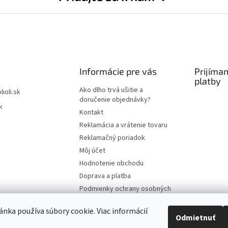
Informácie pre vás
Prijíma
platby
Ako dlho trvá ušitie a
lioli.sk
doručenie objednávky?
k
Kontakt
Reklamácia a vrátenie tovaru
Reklamačný poriadok
Môj účet
Hodnotenie obchodu
Doprava a platba
Podmienky ochrany osobných
údajov
nka používa súbory cookie. Viac informácií
Obchodné podmienky
Odmietnuť