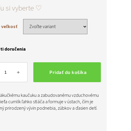
ová
 veľkosť
i doručenia
Pridať do košíka
äkučkému kaučuku a zabudovanému vzduchovému
ieťa cumlík ľahko stláča a formuje v ústach, čím je
ý prirodzený vývin podnebia, zúbkov a ďasien detí.