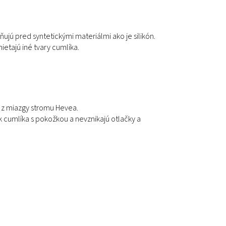
jú pred syntetickými materiálmi ako je silikón.
mietajú iné tvary cumlíka.
 z miazgy stromu Hevea.
 cumlíka s pokožkou a nevznikajú otlačky a