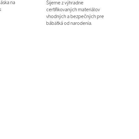
láska na
Šijeme z výhradne
s
certifikovaných materiálov
vhodných a bezpečných pre
bábätká od narodenia.