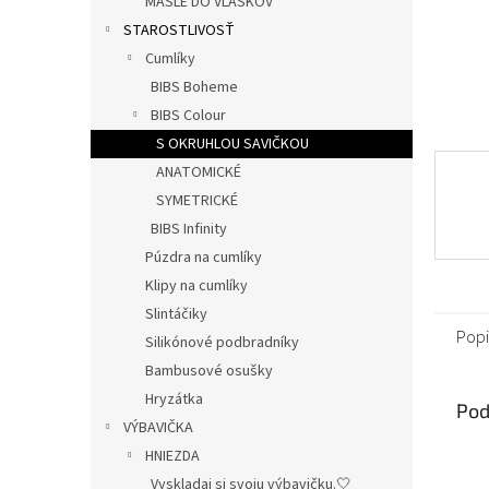
MAŠLE DO VLÁSKOV
STAROSTLIVOSŤ
Cumlíky
BIBS Boheme
BIBS Colour
S OKRUHLOU SAVIČKOU
ANATOMICKÉ
SYMETRICKÉ
BIBS Infinity
Púzdra na cumlíky
Klipy na cumlíky
Slintáčiky
Popi
Silikónové podbradníky
Bambusové osušky
Hryzátka
Pod
VÝBAVIČKA
HNIEZDA
Vyskladaj si svoju výbavičku.🤍