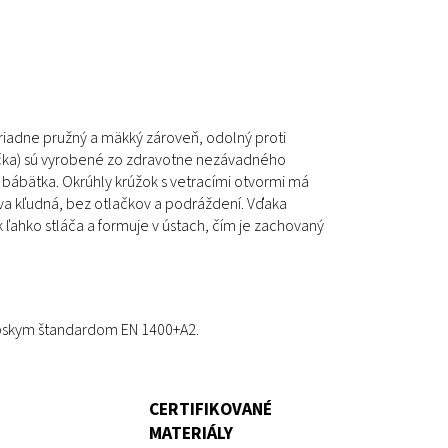
iadne pružný a mäkký zároveň, odolný proti
arička) sú vyrobené zo zdravotne nezávadného
u bábätka. Okrúhly krúžok s vetracími otvormi má
áva kľudná, bez otlačkov a podráždení. Vďaka
hko stláča a formuje v ústach, čím je zachovaný
ópskym štandardom EN 1400+A2.
CERTIFIKOVANÉ
MATERIÁLY