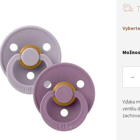
Jednotk
cena:
iek.
Vyberte
Možnost
Vďaka m
ventilu d
zachovan