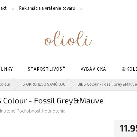
akt
Reklamácia a vrátenie tovaru
Reklamačný poriadok
PLNKY
STAROSTLIVOSŤ
VÝBAVIČKA
🌸KOL
Colour
S OKRUHLOU SAVIČKOU
BIBS Colour - Fossil Grey&Mauve
S Colour - Fossil Grey&Mauve
rné
dnotené
Podrobnosti hodnotenia
enie
tu
11.9