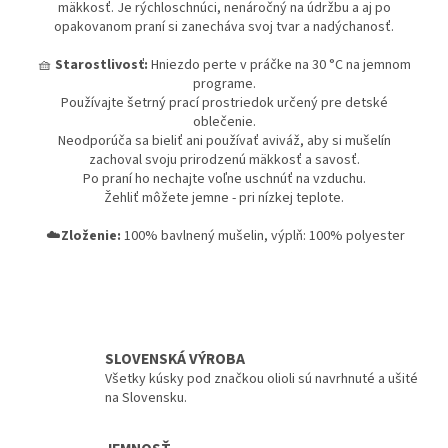
mäkkosť. Je rýchloschnúci, nenáročný na údržbu a aj po
opakovanom praní si zanecháva svoj tvar a nadýchanosť.
🧺
Starostlivosť:
Hniezdo perte v práčke na 30 °C na jemnom
programe.
Používajte šetrný prací prostriedok určený pre detské
oblečenie.
Neodporúča sa bieliť ani používať aviváž, aby si mušelín
zachoval svoju prirodzenú mäkkosť a savosť.
Po praní ho nechajte voľne uschnúť na vzduchu.
Žehliť môžete jemne - pri nízkej teplote.
☁️
Zloženie:
100% bavlnený mušelin, výplň: 100% polyester
SLOVENSKÁ VÝROBA
Všetky kúsky pod značkou olioli sú navrhnuté a ušité
na Slovensku.