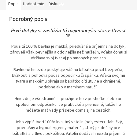
Popis
Hodnotenie
Diskusia
Podrobný popis
Prvé dotyky si zaslúžia tú najjemnejšiu starostlivosť.
🤎
Použitá 100 % bavlna je mäkká, priedušná a príjemná na dotyk,
zároveň však pevnejšia a odolnejšia než mušelin, vďaka čomu si
udržiava svoj tvar aj po mnohých praniach.
Bavlnené hniezdo poskytuje vášmu bábätku pocit bezpečia,
blízkosti a pohodlia počas odpočinku či spánku. Vďaka svojmu
tvaru a mäkkému okraju sa bábätko cíti útulne a chránené,
podobne ako v maminom náručí.
Hniezdo je všestranné — použijete ho v postieľke alebo pri
spoločnom odpočinku. Je praktické a prenosné, takže ho
môžete mať vždy pri sebe doma aj na cestách.
Jeho výplň tvorí 100% kvalitný vatelín (polyester) - ľahučký,
priedušný a hypoalergénny materiál, ktorý je ideálny pre
bábätká s citlivou pokožkou. Vatelín dodáva hniezdu príjemnú