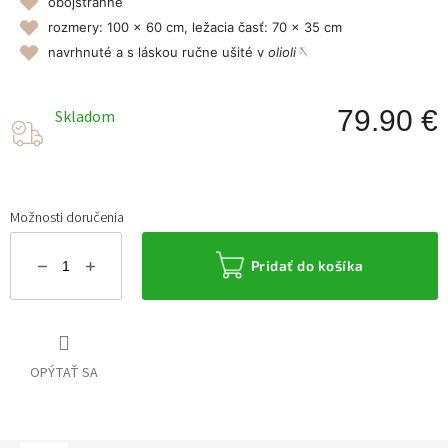
obojstranné
rozmery: 100 x 60 cm, ležacia časť: 70 x 35 cm
navrhnuté a s láskou ručne ušité v
olioli🪡
79.90 €
Skladom
J
c
Možnosti doručenia
Pridať do košíka
OPÝTAŤ SA