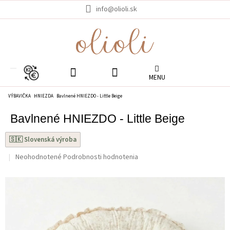
Prejsť
info@olioli.sk
na
obsah
EUR
VÝBAVIČKA
HNIEZDA
Bavlnené HNIEZDO - Little Beige
Bavlnené HNIEZDO - Little Beige
🇸🇰 Slovenská výroba
Priemerné
Neohodnotené
Podrobnosti hodnotenia
hodnotenie
produktu
je
0.0
z
5
hviezdičiek.