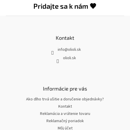
Pridajte sa k nám 🤎
Z
á
p
ä
Kontakt
t
info
@
olioli.sk
i
e
olioli.sk
Informácie pre vás
Ako dlho trvá ušitie a doručenie objednávky?
Kontakt
Reklamácia a vrátenie tovaru
Reklamačný poriadok
Môj účet